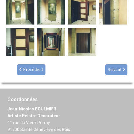
Précédent
Suivant
Coordonnées
Jean-Nicolas BOULMIER
Artiste Peintre Décorateur
41 rue du Vieux Perray
91700 Sainte Geneviève des Bois