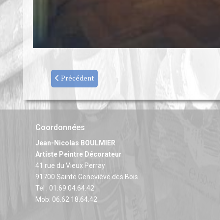
Précédent
Coordonnées
Jean-Nicolas BOULMIER
Artiste Peintre Décorateur
41 rue du Vieux Perray
91700 Sainte Geneviève des Bois
Tel : 01.69.04.64.42
Mob: 06.62.18.64.42