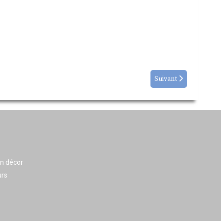
Suivant
en décor
urs